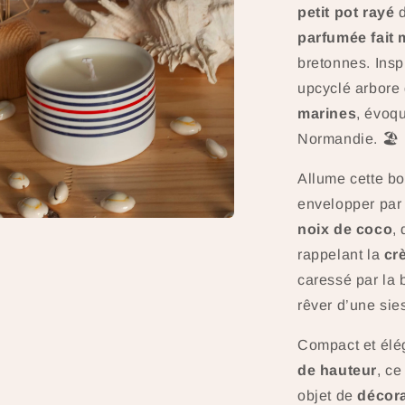
petit pot rayé
d
parfumée fait 
bretonnes. Insp
upcyclé arbore
marines
, évoqu
Normandie. 🏖️
Allume cette bo
envelopper par
r
noix de coco
,
a
rappelant la
cr
caressé par la b
rêver d’une sies
e
le
Compact et élé
de hauteur
, ce
objet de
décora