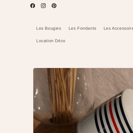
et
passer
Facebook
Instagram
Pinterest
au
contenu
Les Bougies
Les Fondants
Les Accessoir
Location Déco
Passer aux
informations
produits