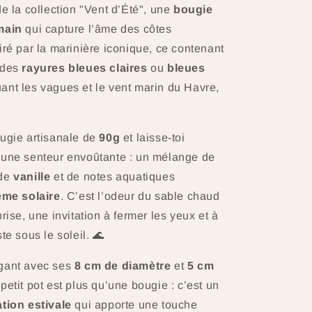
e la collection "Vent d’Été", une
bougie
main
qui capture l’âme des côtes
iré par la marinière iconique, ce contenant
 des
rayures bleues claires
ou
bleues
ant les vagues et le vent marin du Havre,
ugie artisanale de
90g
et laisse-toi
 une senteur envoûtante : un mélange de
 de
vanille
et de notes aquatiques
ème solaire
. C’est l’odeur du sable chaud
rise, une invitation à fermer les yeux et à
te sous le soleil. 🌊
gant avec ses
8 cm de diamètre
et
5 cm
 petit pot est plus qu’une bougie : c’est un
tion estivale
qui apporte une touche