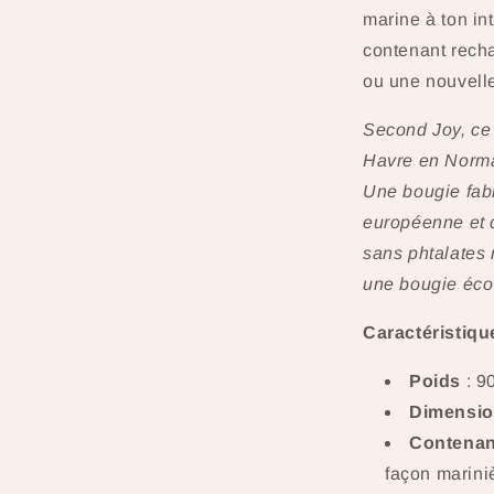
marine à ton in
contenant recha
ou une nouvelle
Second Joy, ce
Havre en Norman
Une bougie fabr
européenne et 
sans phtalates
une bougie éco
Caractéristiqu
Poids
: 9
Dimensi
Contenan
façon marini