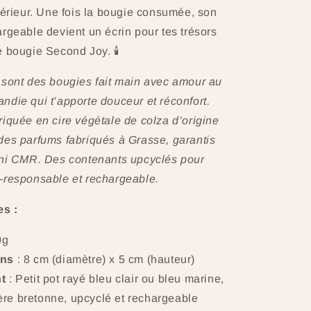
térieur. Une fois la bougie consumée, son
rgeable devient un écrin pour tes trésors
 bougie Second Joy. 🕯️
 sont des bougies fait main avec amour au
die qui t’apporte douceur et réconfort.
iquée en cire végétale de colza d’origine
des parfums fabriqués à Grasse, garantis
 ni CMR. Des contenants upcyclés pour
-responsable et rechargeable.
es :
0g
ons
: 8 cm (diamètre) x 5 cm (hauteur)
t
: Petit pot rayé bleu clair ou bleu marine,
ère bretonne, upcyclé et rechargeable