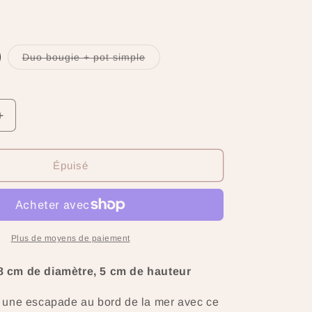
riante
Variante
Duo bougie + pot simple
uisée
épuisée
ou
disponible
indisponible
Augmenter
la
quantité
de
Épuisé
Petit
Pot
Rayé
&quot;Vent
d’Été&quot;
Plus de moyens de paiement
–
Bougie
8 cm de diamètre, 5 cm de hauteur
Parfumée
Fait
une escapade au bord de la mer avec ce
Main