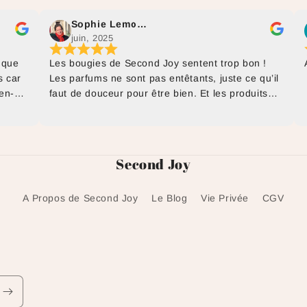
Sophie Lemonnier
juin, 2025
j
Les bougies de Second Joy sentent trop bon !
Au top
Les parfums ne sont pas entêtants, juste ce qu’il
faut de douceur pour être bien. Et les produits
utilisés pour les fabriquer respectent
l’environnement et notre santé. Que demander
de plus ?
Second Joy
A Propos de Second Joy
Le Blog
Vie Privée
CGV