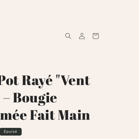
Bienvenue dans notre boutique
Connexion
Panier
 Pot Rayé "Vent
" – Bougie
mée Fait Main
Épuisé