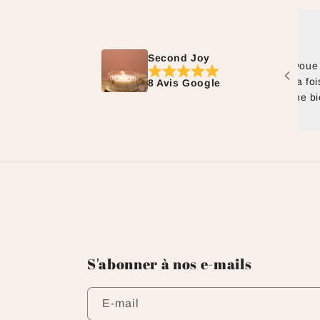
Jove Jan
juin, 2025
Second Joy
Tellement fan des bougies de Joy ! J'avoue que
j'ai tendance à en acheter plusieurs à la fois car
8 Avis Google
elles font partie intégrante de ma routine bien-
être ! De belles senteurs dans des contenants
trop chou et rechargeables/réutilisables, je
recommande à 300% ! :)
S'abonner à nos e-mails
E-mail